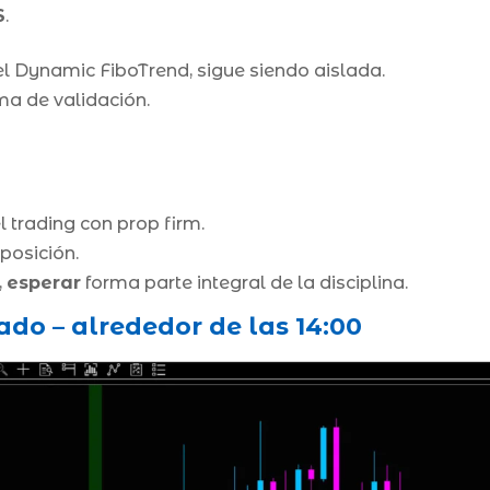
S
.
l Dynamic FiboTrend, sigue siendo aislada.
ma de validación.
 trading con prop firm.
posición.
,
esperar
forma parte integral de la disciplina.
do – alrededor de las 14:00