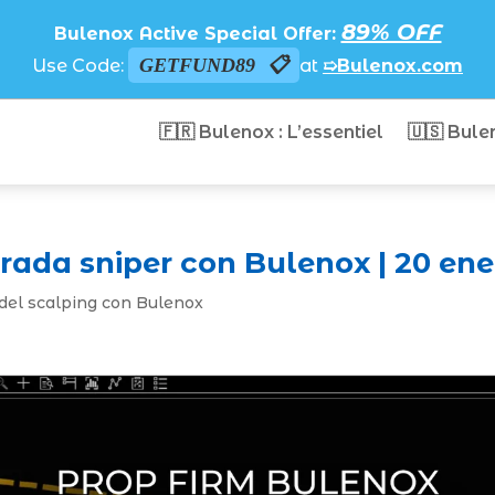
89% OFF
Bulenox Active Special Offer:
GETFUND89
Use Code:
at
➯Bulenox.com
🇫🇷 Bulenox : L’essentiel
🇺🇸 Bule
rada sniper con Bulenox | 20 ene
 del scalping con Bulenox