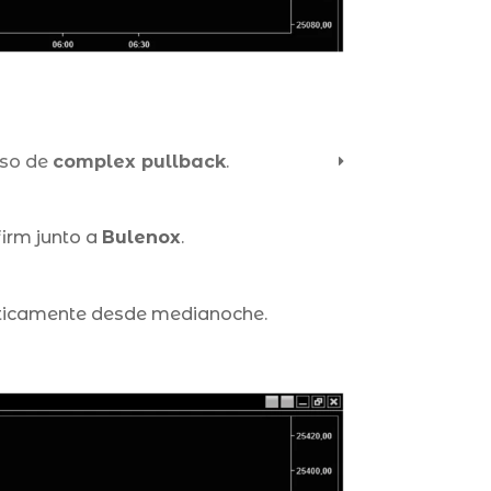
oso de
complex pullback
.
firm junto a
Bulenox
.
rácticamente desde medianoche.