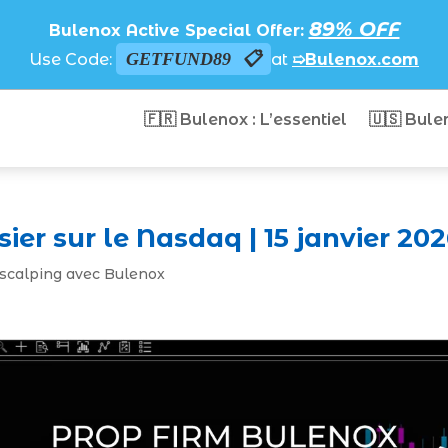
89% OFF
Bulenox Active Special Offer:
GETFUND89
Use Code:
at
➯Bulenox.com
🇫🇷 Bulenox : L’essentiel
🇺🇸 Bule
sier sur le Nasdaq | 15 janvier 20
u scalping avec Bulenox