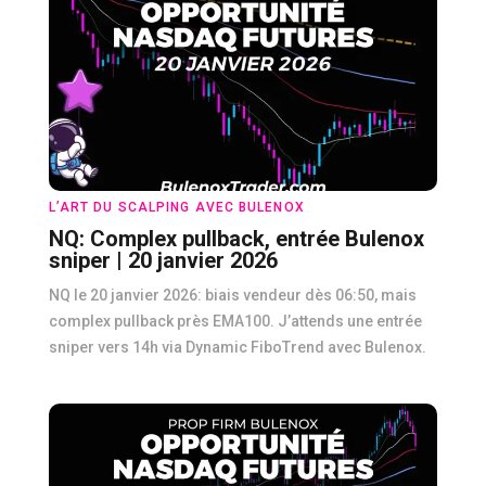
L’ART DU SCALPING AVEC BULENOX
NQ: Complex pullback, entrée Bulenox
sniper | 20 janvier 2026
NQ le 20 janvier 2026: biais vendeur dès 06:50, mais
complex pullback près EMA100. J’attends une entrée
sniper vers 14h via Dynamic FiboTrend avec Bulenox.