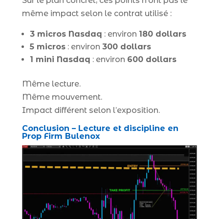
Sur le plan concret, ces points n’ont pas le
même impact selon le contrat utilisé :
3 micros Nasdaq
: environ
180 dollars
5 micros
: environ
300 dollars
1 mini Nasdaq
: environ
600 dollars
Même lecture.
Même mouvement.
Impact différent selon l’exposition.
Conclusion – Lecture et discipline en
Prop Firm Bulenox