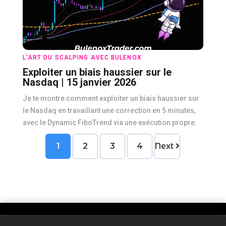
L’ART DU SCALPING AVEC BULENOX
Exploiter un biais haussier sur le
Nasdaq | 15 janvier 2026
Je te montre comment exploiter un biais haussier sur
le Nasdaq en travaillant une correction en 5 minutes,
avec le Dynamic FiboTrend via une exécution propre.
1
2
3
4
Next