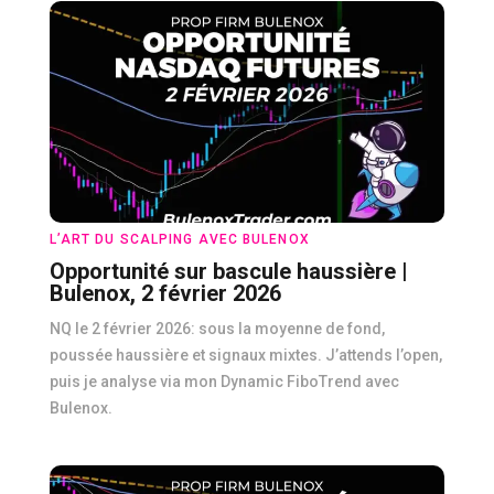
L’ART DU SCALPING AVEC BULENOX
Opportunité sur bascule haussière |
Bulenox, 2 février 2026
NQ le 2 février 2026: sous la moyenne de fond,
poussée haussière et signaux mixtes. J’attends l’open,
puis je analyse via mon Dynamic FiboTrend avec
Bulenox.