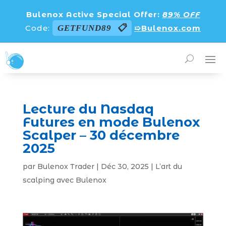
Bulenox Active Special Offer:
89% OFF
Code:
GETFUND89
➯Bulenox.com
Lecture du Nasdaq
Futures en mode Bulenox
Scalper – 30 décembre
2025
par
Bulenox Trader
|
Déc 30, 2025
|
L’art du
scalping avec Bulenox