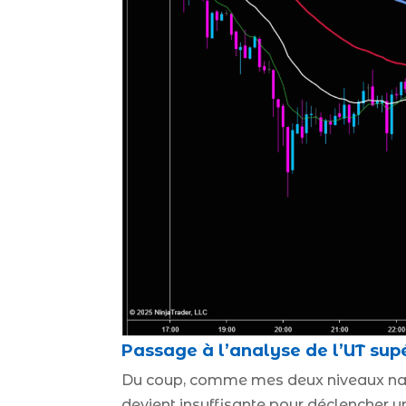
Passage à l’analyse de l’UT sup
Du coup, comme mes deux niveaux nature
devient insuffisante pour déclencher u