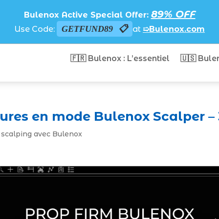
89% OFF
Bulenox Active Special Offer:
GETFUND89
Use Code:
at
➯Bulenox.com
🇫🇷 Bulenox : L’essentiel
🇺🇸 Bule
ures en mode Bulenox Scalper –
u scalping avec Bulenox