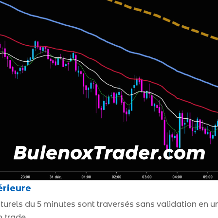
érieure
ls du 5 minutes sont traversés sans validation en unité
n trade.