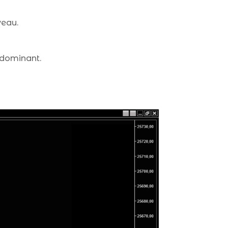
veau.
e dominant.