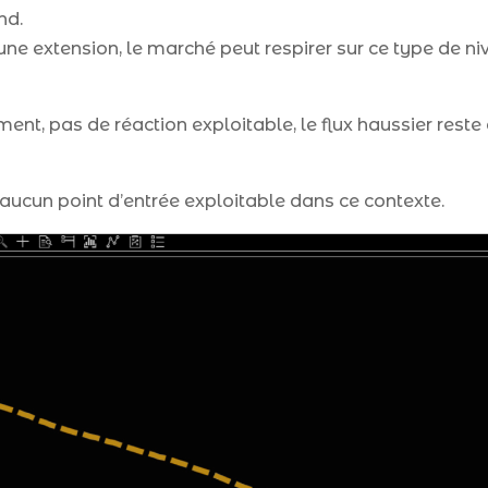
nd.
 une extension, le marché peut respirer sur ce type de ni
ement, pas de réaction exploitable, le flux haussier rest
 aucun point d’entrée exploitable dans ce contexte.